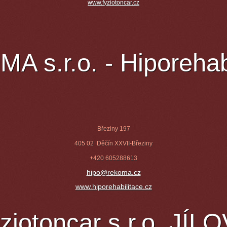
www.f
yziotoncar.cz
 s.r.o. - Hiporehab
Březiny 197
405 02
Děčín XXVII-Březiny
+420 605288613
hipo@rekoma.cz
www.
hiporehabilitace.cz
ziotoncar s.r.o. JÍL