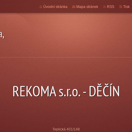
Úvodní stránka
Mapa stránek
RSS
Tisk
a,
REKOMA s.r.o. - DĚČÍN
Teplická 401/148