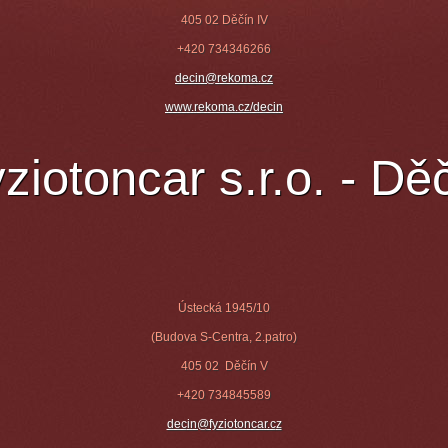
405 02 Děčín IV
+420 734346266
decin@rekoma.cz
www.rekoma.cz/decin
ziotoncar s.r.o. - Dě
Ústecká 1945/10
(Budova S-Centra, 2.patro)
405 02 Děčín V
+420 734845589
dec
in@fyziotoncar.c
z