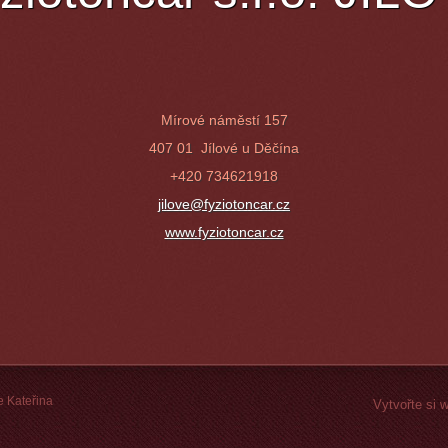
Mírové náměstí 157
407 01 Jílové u Děčína
+420 734621918
jilove@fyziotoncar.cz
www.fyziotoncar.cz
e Kateřina
Vytvořte si 