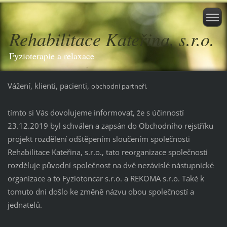
Rehabilitace Kateřina, s.r.o.
Fyzioterapie a relaxace
Vážení, klienti, pacienti,
obchodní partneři,
tímto si Vás dovolujeme informovat, že s účinností
23.12.2019 byl schválen a zapsán do Obchodního rejstříku
projekt rozdělení odštěpením sloučením společnosti
Rehabilitace Kateřina, s.r.o., tato reorganizace společnosti
rozděluje původní společnost na dvě nezávislé nástupnické
organizace a to Fyziotoncar s.r.o. a REKOMA s.r.o. Také k
tomuto dni došlo ke změně názvu obou společností a
jednatelů.