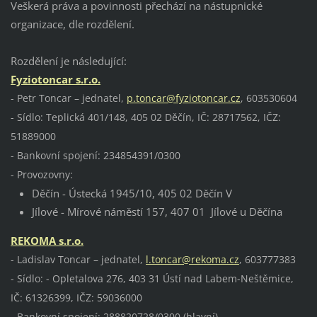
Veškerá práva a povinnosti přechází na nástupnické
organizace, dle rozdělení.
Rozdělení je následující:
Fyziotoncar s.r.o.
- Petr Toncar – jednatel,
p.toncar@fyziotoncar.cz
, 603530604
- Sídlo: Teplická 401/148, 405 02 Děčín, IČ: 28717562, IČZ:
51889000
- Bankovní spojení: 234854391/0300
- Provozovny:
Děčín - Ústecká 1945/10, 405 02 Děčín V
Jílové - Mírové náměstí 157, 407 01 Jílové u Děčína
REKOMA s.r.o.
- Ladislav Toncar – jednatel,
l.toncar@rekoma.cz
, 603777383
- Sídlo: - Opletalova 276, 403 31 Ústí nad Labem-Neštěmice,
IČ: 61326399, IČZ: 59036000
- Bankovní spojení: 288820728/0300 (hlavní),